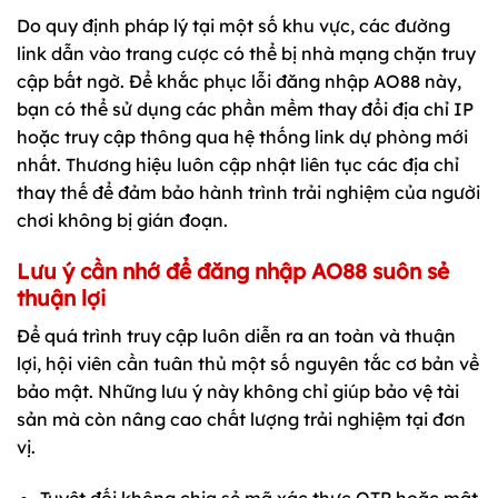
Do quy định pháp lý tại một số khu vực, các đường
link dẫn vào trang cược có thể bị nhà mạng chặn truy
cập bất ngờ. Để khắc phục lỗi đăng nhập AO88 này,
bạn có thể sử dụng các phần mềm thay đổi địa chỉ IP
hoặc truy cập thông qua hệ thống link dự phòng mới
nhất. Thương hiệu luôn cập nhật liên tục các địa chỉ
thay thế để đảm bảo hành trình trải nghiệm của người
chơi không bị gián đoạn.
Lưu ý cần nhớ để đăng nhập AO88 suôn sẻ
thuận lợi
Để quá trình truy cập luôn diễn ra an toàn và thuận
lợi, hội viên cần tuân thủ một số nguyên tắc cơ bản về
bảo mật. Những lưu ý này không chỉ giúp bảo vệ tài
sản mà còn nâng cao chất lượng trải nghiệm tại đơn
vị.
Tuyệt đối không chia sẻ mã xác thực OTP hoặc mật