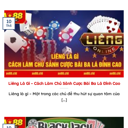
10
Th5
Liêng Là Gì – Cách Làm Chủ Sảnh Cược Bài Ba Lá Đỉnh Cao
Liêng là gì – Một trong các chủ đề thu hút sự quan tâm của
[...]