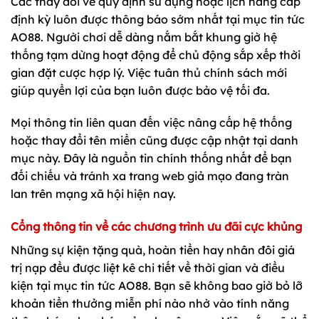
Các thay đổi về quy định sử dụng hoặc lịch nâng cấp
định kỳ luôn được thông báo sớm nhất tại mục tin tức
AO88. Người chơi dễ dàng nắm bắt khung giờ hệ
thống tạm dừng hoạt động để chủ động sắp xếp thời
gian đặt cược hợp lý. Việc tuân thủ chính sách mới
giúp quyền lợi của bạn luôn được bảo vệ tối đa.
Mọi thông tin liên quan đến việc nâng cấp hệ thống
hoặc thay đổi tên miền cũng được cập nhật tại danh
mục này. Đây là nguồn tin chính thống nhất để bạn
đối chiếu và tránh xa trang web giả mạo đang tràn
lan trên mạng xã hội hiện nay.
Cổng thông tin về các chương trình ưu đãi cực khủng
Những sự kiện tặng quà, hoàn tiền hay nhân đôi giá
trị nạp đều được liệt kê chi tiết về thời gian và điều
kiện tại mục tin tức AO88. Bạn sẽ không bao giờ bỏ lỡ
khoản tiền thưởng miễn phí nào nhờ vào tính năng