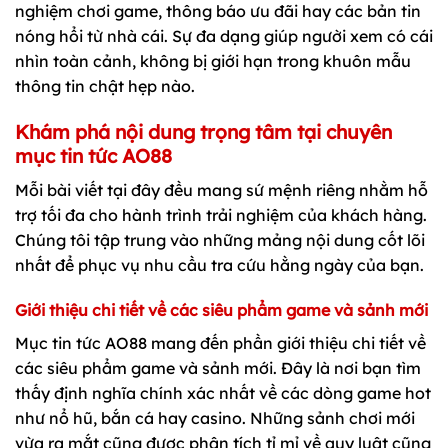
nghiệm chơi game, thông báo ưu đãi hay các bản tin
nóng hổi từ nhà cái. Sự đa dạng giúp người xem có cái
nhìn toàn cảnh, không bị giới hạn trong khuôn mẫu
thông tin chật hẹp nào.
Khám phá nội dung trọng tâm tại chuyên
mục tin tức AO88
Mỗi bài viết tại đây đều mang sứ mệnh riêng nhằm hỗ
trợ tối đa cho hành trình trải nghiệm của khách hàng.
Chúng tôi tập trung vào những mảng nội dung cốt lõi
nhất để phục vụ nhu cầu tra cứu hằng ngày của bạn.
Giới thiệu chi tiết về các siêu phẩm game và sảnh mới
Mục tin tức AO88 mang đến phần giới thiệu chi tiết về
các siêu phẩm game và sảnh mới. Đây là nơi bạn tìm
thấy định nghĩa chính xác nhất về các dòng game hot
như nổ hũ, bắn cá hay casino. Những sảnh chơi mới
vừa ra mắt cũng được phân tích tỉ mỉ về quy luật cũng