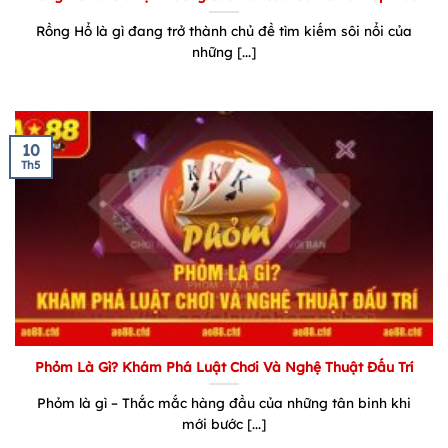
Rồng Hổ là gì đang trở thành chủ đề tìm kiếm sôi nổi của
những [...]
10
Th5
Phỏm Là Gì? Khám Phá Luật Chơi Và Nghệ Thuật Đấu Trí
Phỏm là gì – Thắc mắc hàng đầu của những tân binh khi
mới bước [...]