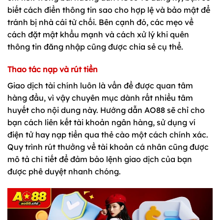
biết cách điền thông tin sao cho hợp lệ và bảo mật để
tránh bị nhà cái từ chối. Bên cạnh đó, các mẹo về
cách đặt mật khẩu mạnh và cách xử lý khi quên
thông tin đăng nhập cũng được chia sẻ cụ thể.
Thao tác nạp và rút tiền
Giao dịch tài chính luôn là vấn đề được quan tâm
hàng đầu, vì vậy chuyên mục dành rất nhiều tâm
huyết cho nội dung này. Hướng dẫn AO88 sẽ chỉ cho
bạn cách liên kết tài khoản ngân hàng, sử dụng ví
điện tử hay nạp tiền qua thẻ cào một cách chính xác.
Quy trình rút thưởng về tài khoản cá nhân cũng được
mô tả chi tiết để đảm bảo lệnh giao dịch của bạn
được phê duyệt nhanh chóng.