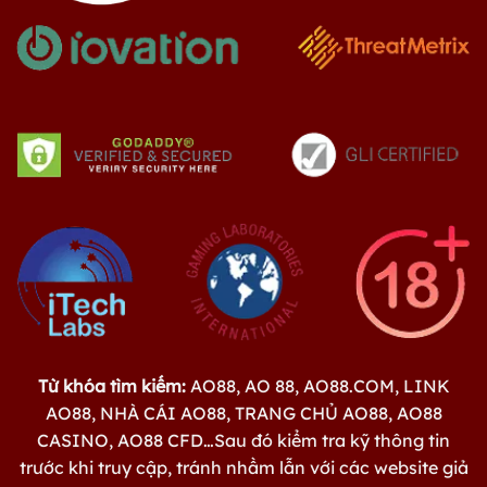
Từ khóa tìm kiếm:
AO88, AO 88, AO88.COM, LINK
AO88, NHÀ CÁI AO88, TRANG CHỦ AO88, AO88
CASINO, AO88 CFD…Sau đó kiểm tra kỹ thông tin
trước khi truy cập, tránh nhầm lẫn với các website giả