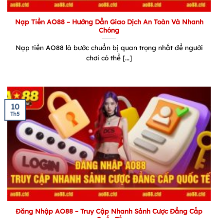
Nạp Tiền AO88 – Hướng Dẫn Giao Dịch An Toàn Và Nhanh
Chóng
Nạp tiền AO88 là bước chuẩn bị quan trọng nhất để người
chơi có thể [...]
10
Th5
Đăng Nhập AO88 – Truy Cập Nhanh Sảnh Cược Đẳng Cấp