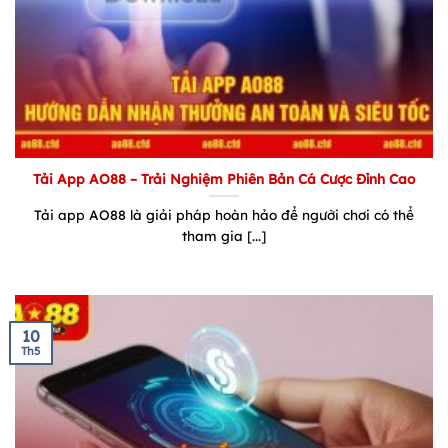
Tải App AO88 – Trải Nghiệm Phiên Bản Cá Cược Đỉnh Cao
Tải app AO88 là giải pháp hoàn hảo để người chơi có thể
tham gia [...]
10
Th5