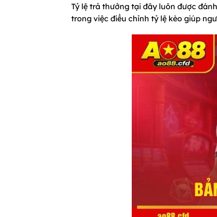
Tỷ lệ trả thưởng tại đây luôn được đánh
trong việc điều chỉnh tỷ lệ kèo giúp ng