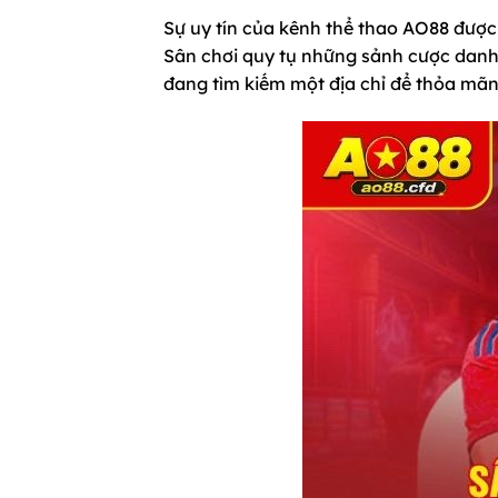
Sự uy tín của kênh thể thao AO88 được
Sân chơi quy tụ những sảnh cược danh 
đang tìm kiếm một địa chỉ để thỏa mãn