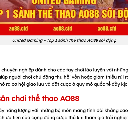
United Gaming – Top 1 sảnh thể thao AO88 sôi động
 chuyên nghiệp dành cho các tay chơi lão luyện với những
iúp người chơi chủ động thu hồi vốn hoặc giảm thiểu rủi ro
ở ra cơ hội giao lưu và đặt cược ở quy mô quốc tế đầy kịch
sân chơi thể thao AO88
ầy năng lượng với những bộ môn mang tính đối kháng cao v
ch ưu tiên của cộng đồng cược thủ khi tham gia trải nghiệ