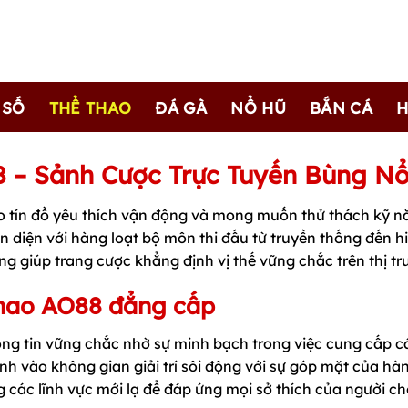
 SỐ
THỂ THAO
ĐÁ GÀ
NỔ HŨ
BẮN CÁ
H
 – Sảnh Cược Trực Tuyến Bùng 
o tín đồ yêu thích vận động và mong muốn thử thách kỹ n
 diện với hàng loạt bộ môn thi đấu từ truyền thống đến h
g giúp trang cược khẳng định vị thế vững chắc trên thị trườ
 thao AO88 đẳng cấp
ng tin vững chắc nhờ sự minh bạch trong việc cung cấp cá
ình vào không gian giải trí sôi động với sự góp mặt của hà
các lĩnh vực mới lạ để đáp ứng mọi sở thích của người ch