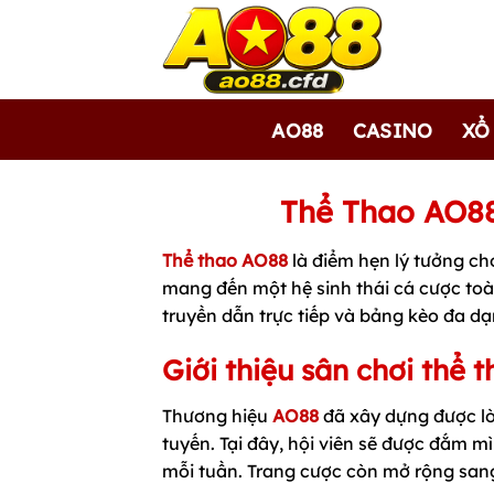
Bỏ
qua
nội
dung
AO88
CASINO
XỔ
Thể Thao AO88
Thể thao AO88
là điểm hẹn lý tưởng ch
mang đến một hệ sinh thái cá cược toàn
truyền dẫn trực tiếp và bảng kèo đa dạn
Giới thiệu sân chơi thể
Thương hiệu
AO88
đã xây dựng được lò
tuyến. Tại đây, hội viên sẽ được đắm m
mỗi tuần. Trang cược còn mở rộng sang 