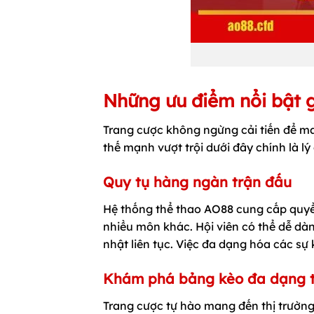
Những ưu điểm nổi bật g
Trang cược không ngừng cải tiến để ma
thế mạnh vượt trội dưới đây chính là l
Quy tụ hàng ngàn trận đấu
Hệ thống thể thao AO88 cung cấp quyề
nhiều môn khác. Hội viên có thể dễ dàn
nhật liên tục. Việc đa dạng hóa các sự 
Khám phá bảng kèo đa dạng t
Trang cược tự hào mang đến thị trường 