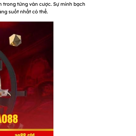
uận trong từng ván cược. Sự minh bạch
áng suốt nhất có thể.