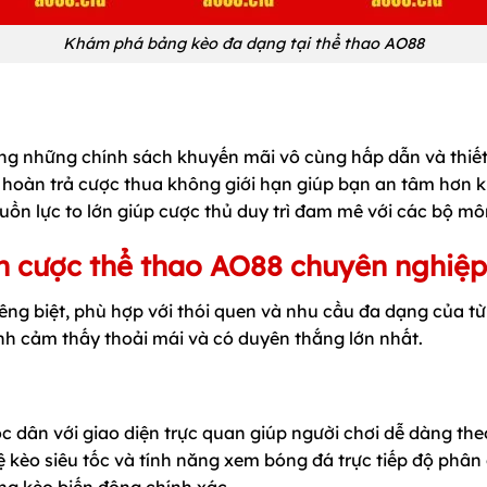
Khám phá bảng kèo đa dạng tại thể thao AO88
ng những chính sách khuyến mãi vô cùng hấp dẫn và thiết
 hoàn trả cược thua không giới hạn giúp bạn an tâm hơn 
uồn lực to lớn giúp cược thủ duy trì đam mê với các bộ môn
 cược thể thao AO88 chuyên nghiệp
ng biệt, phù hợp với thói quen và nhu cầu đa dạng của t
h cảm thấy thoải mái và có duyên thắng lớn nhất.
c dân với giao diện trực quan giúp người chơi dễ dàng the
 lệ kèo siêu tốc và tính năng xem bóng đá trực tiếp độ phân