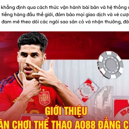
 khẳng định qua cách thức vận hành bài bản và hệ thống c
tiếng hàng đầu thế giới, đảm bảo mọi giao dịch và vé cư
 đam mê theo dõi các ngôi sao sân cỏ và nhận thưởng, đâ