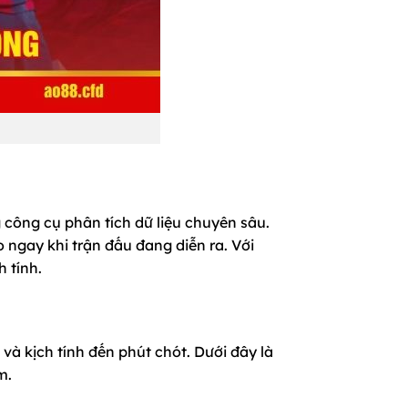
 công cụ phân tích dữ liệu chuyên sâu.
 ngay khi trận đấu đang diễn ra. Với
 tính.
à kịch tính đến phút chót. Dưới đây là
m.