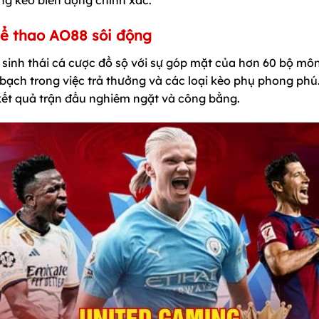
ng kèo biến động chính xác.
hể thao AO88 sôi động
inh thái cá cược đồ sộ với sự góp mặt của hơn 60 bộ môn
bạch trong việc trả thưởng và các loại kèo phụ phong phú.
kết quả trận đấu nghiêm ngặt và công bằng.