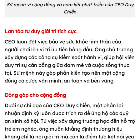
Sứ mệnh vì cộng đồng và cam kết phát triển của CEO Duy
Chiến
Lan tỏa tư duy giải trí tích cực
CEO luôn đặt việc bảo vệ sức khỏe tinh thần của
người chơi lên vị trí ưu tiên hàng đầu. Ông chủ trương
xây dựng các công cụ kiểm soát hành vi, giúp hội viên
duy trì sự cân bằng giữa đam mê và cuộc sống thực
tại. Sứ mệnh này góp phần kiến tạo nên một cộng
đồng cá cược văn minh, an toàn và bền vững.
Đóng góp cho cộng đồng
Dưới sự chỉ đạo của CEO Duy Chiến, một phần lợi
nhuận định kỳ luôn được trích ra để ủng hộ các quỹ
an sinh xã hội. Từ việc xây dựng trường học đến hỗ trợ
trẻ em nghèo, ông muốn khẳng định thương hiệu
không chỉ là nơi giải trí mà còn là điểm tựa kết nối yêu