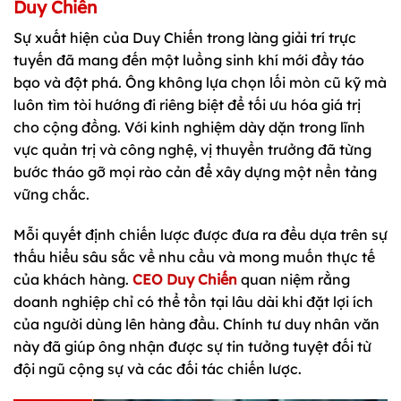
Duy Chiến
Sự xuất hiện của Duy Chiến trong làng giải trí trực
tuyến đã mang đến một luồng sinh khí mới đầy táo
bạo và đột phá. Ông không lựa chọn lối mòn cũ kỹ mà
luôn tìm tòi hướng đi riêng biệt để tối ưu hóa giá trị
cho cộng đồng. Với kinh nghiệm dày dặn trong lĩnh
vực quản trị và công nghệ, vị thuyền trưởng đã từng
bước tháo gỡ mọi rào cản để xây dựng một nền tảng
vững chắc.
Mỗi quyết định chiến lược được đưa ra đều dựa trên sự
thấu hiểu sâu sắc về nhu cầu và mong muốn thực tế
của khách hàng.
CEO Duy Chiến
quan niệm rằng
doanh nghiệp chỉ có thể tồn tại lâu dài khi đặt lợi ích
của người dùng lên hàng đầu. Chính tư duy nhân văn
này đã giúp ông nhận được sự tin tưởng tuyệt đối từ
đội ngũ cộng sự và các đối tác chiến lược.