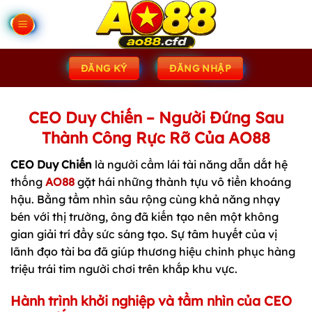
Bỏ
qua
nội
dung
ĐĂNG KÝ
ĐĂNG NHẬP
CEO Duy Chiến – Người Đứng Sau
Thành Công Rực Rỡ Của AO88
CEO Duy Chiến
là người cầm lái tài năng dẫn dắt hệ
thống
AO88
gặt hái những thành tựu vô tiền khoáng
hậu. Bằng tầm nhìn sâu rộng cùng khả năng nhạy
bén với thị trường, ông đã kiến tạo nên một không
gian giải trí đầy sức sáng tạo. Sự tâm huyết của vị
lãnh đạo tài ba đã giúp thương hiệu chinh phục hàng
triệu trái tim người chơi trên khắp khu vực.
Hành trình khởi nghiệp và tầm nhìn của CEO