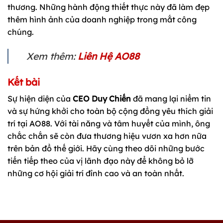
thương. Những hành động thiết thực này đã làm đẹp
thêm hình ảnh của doanh nghiệp trong mắt công
chúng.
Xem thêm:
Liên Hệ AO88
Kết bài
Sự hiện diện của
CEO Duy Chiến
đã mang lại niềm tin
và sự hứng khởi cho toàn bộ cộng đồng yêu thích giải
trí tại AO88. Với tài năng và tâm huyết của mình, ông
chắc chắn sẽ còn đưa thương hiệu vươn xa hơn nữa
trên bản đồ thế giới. Hãy cùng theo dõi những bước
tiến tiếp theo của vị lãnh đạo này để không bỏ lỡ
những cơ hội giải trí đỉnh cao và an toàn nhất.