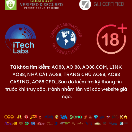
Từ khóa tìm kiếm:
AO88, AO 88, AO88.COM, LINK
AO88, NHÀ CÁI AO88, TRANG CHỦ AO88, AO88
CASINO, AO88 CFD…Sau đó kiểm tra kỹ thông tin
trước khi truy cập, tránh nhầm lẫn với các website giả
mạo.