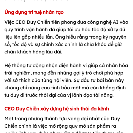
Ứng dụng trí tuệ nhân tạo
Việc CEO Duy Chiến tiên phong đưa công nghệ AI vào
quy trình vận hành đã giúp tối ưu hóa tốc độ xử lý dữ
liệu lên gấp nhiều lần. Ông hiểu rằng trong kỷ nguyên
số, tốc độ và sự chính xác chính là chìa khóa để giữ
chân khách hàng lâu dài.
Hệ thống tự động nhận diện hành vi giúp cá nhân hóa
trải nghiệm, mang đến những gợi ý trò chơi phù hợp
với sở thích của từng hội viên. Sự đầu tư bài bản này
không chỉ nâng cao tính bảo mật mà còn khẳng định
tư duy đi trước thời đại của vị lãnh đạo tài năng.
CEO Duy Chiến xây dựng hệ sinh thái đa kênh
Một trong những thành tựu vang dội nhất của Duy
Chiến chính là việc mở rộng quy mô sản phẩm ra