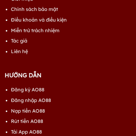
Chính sách bảo mật
Điều khoản và điều kiện
Miễn trừ trách nhiệm
Tác giả
Liên hệ
HƯỚNG DẪN
Đăng ký AO88
Đăng nhập AO88
Nạp tiền AO88
Rút tiền AO88
Tải App AO88