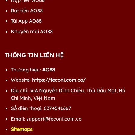
Nạp tiền AO88
Rút tiền AO88
Tải App AO88
Khuyến mãi AO88
THÔNG TIN LIÊN HỆ
Thương hiệu:
AO88
Website:
https://teconi.com.co/
Địa chỉ: 56A Nguyễn Đình Chiểu, Thủ Dầu Một, Hồ
Chí Minh, Việt Nam
Số điện thoại: 0374541667
Email:
support@teconi.com.co
Sitemaps