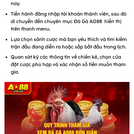
nay.
Tiến hành đăng nhập tài khoản thành viên, sau đó
di chuyển đến chuyên mục Đá Gà AO88 hiển thị
trên thanh menu.
Lựa chọn sảnh cược mà bạn yêu thích và tìm kiếm
trận đấu đang diễn ra hoặc sắp bắt đầu trong lịch.
Quan sát kỹ các thông tin về chiến kê, chọn cửa
đặt cược phù hợp và xác nhận số tiền muốn tham
gia.