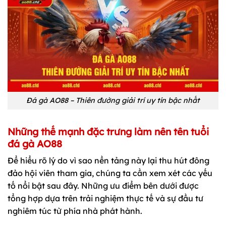
Đá gà AO88 – Thiên đường giải trí uy tín bậc nhất
Những thế mạnh đặc trưng làm nên tên tuổi
đá gà AO88
Để hiểu rõ lý do vì sao nền tảng này lại thu hút đông
đảo hội viên tham gia, chúng ta cần xem xét các yếu
tố nổi bật sau đây. Những ưu điểm bên dưới được
tổng hợp dựa trên trải nghiệm thực tế và sự đầu tư
nghiêm túc từ phía nhà phát hành.