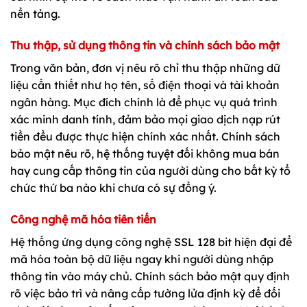
nền tảng.
Thu thập, sử dụng thông tin và chính sách bảo mật
Trong văn bản, đơn vị nêu rõ chỉ thu thập những dữ
liệu cần thiết như họ tên, số điện thoại và tài khoản
ngân hàng. Mục đích chính là để phục vụ quá trình
xác minh danh tính, đảm bảo mọi giao dịch nạp rút
tiền đều được thực hiện chính xác nhất. Chính sách
bảo mật nêu rõ, hệ thống tuyệt đối không mua bán
hay cung cấp thông tin của người dùng cho bất kỳ tổ
chức thứ ba nào khi chưa có sự đồng ý.
Công nghệ mã hóa tiên tiến
Hệ thống ứng dụng công nghệ SSL 128 bit hiện đại để
mã hóa toàn bộ dữ liệu ngay khi người dùng nhập
thông tin vào máy chủ. Chính sách bảo mật quy định
rõ việc bảo trì và nâng cấp tường lửa định kỳ để đối