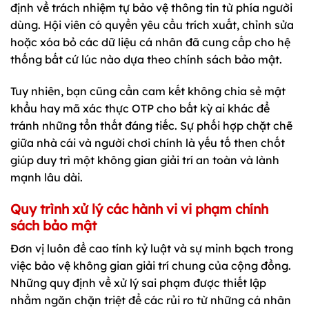
định về trách nhiệm tự bảo vệ thông tin từ phía người
dùng. Hội viên có quyền yêu cầu trích xuất, chỉnh sửa
hoặc xóa bỏ các dữ liệu cá nhân đã cung cấp cho hệ
thống bất cứ lúc nào dựa theo chính sách bảo mật.
Tuy nhiên, bạn cũng cần cam kết không chia sẻ mật
khẩu hay mã xác thực OTP cho bất kỳ ai khác để
tránh những tổn thất đáng tiếc. Sự phối hợp chặt chẽ
giữa nhà cái và người chơi chính là yếu tố then chốt
giúp duy trì một không gian giải trí an toàn và lành
mạnh lâu dài.
Quy trình xử lý các hành vi vi phạm chính
sách bảo mật
Đơn vị luôn đề cao tính kỷ luật và sự minh bạch trong
việc bảo vệ không gian giải trí chung của cộng đồng.
Những quy định về xử lý sai phạm được thiết lập
nhằm ngăn chặn triệt để các rủi ro từ những cá nhân