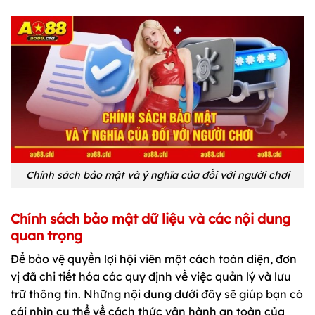
Chính sách bảo mật và ý nghĩa của đối với người chơi
Chính sách bảo mật dữ liệu và các nội dung
quan trọng
Để bảo vệ quyền lợi hội viên một cách toàn diện, đơn
vị đã chi tiết hóa các quy định về việc quản lý và lưu
trữ thông tin. Những nội dung dưới đây sẽ giúp bạn có
cái nhìn cụ thể về cách thức vận hành an toàn của