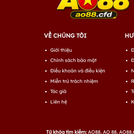
VỀ CHÚNG TÔI
HƯ
Giới thiệu
Đ
Chính sách bảo mật
Đ
Điều khoản và điều kiện
N
Miễn trừ trách nhiệm
R
Tác giả
T
Liên hệ
K
Từ khóa tìm kiếm:
AO88, AO 88, AO88