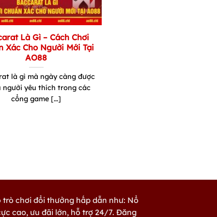
arat Là Gì – Cách Chơi
n Xác Cho Người Mới Tại
AO88
at là gì mà ngày càng được
 người yêu thích trong các
cổng game [...]
ho trò chơi đổi thưởng hấp dẫn như: Nổ
cực cao, ưu đãi lớn, hỗ trợ 24/7. Đăng