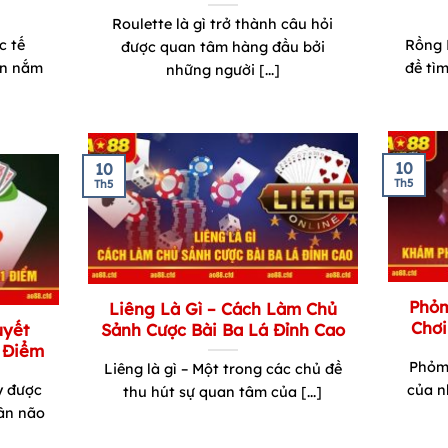
Roulette là gì trở thành câu hỏi
c tế
Rồng 
được quan tâm hàng đầu bởi
ạn nắm
đề tìm
những người [...]
10
10
Th5
Th5
Phỏm
Liêng Là Gì – Cách Làm Chủ
Chơi
uyết
Sảnh Cược Bài Ba Lá Đỉnh Cao
 Điểm
Phỏm 
Liêng là gì – Một trong các chủ đề
y được
của n
thu hút sự quan tâm của [...]
ân não