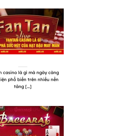
n casino là gì mà ngày càng
iện phổ biến trên nhiều nền
tảng [...]