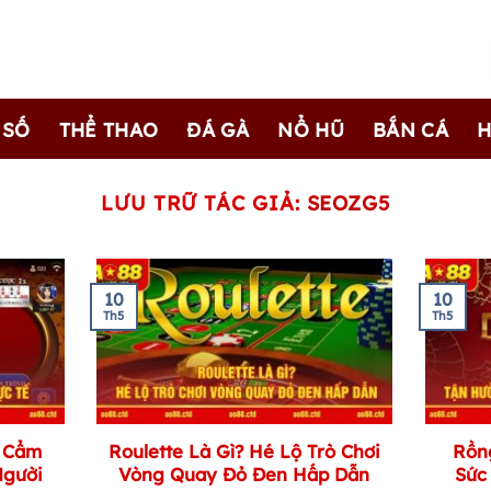
 SỐ
THỂ THAO
ĐÁ GÀ
NỔ HŨ
BẮN CÁ
H
LƯU TRỮ TÁC GIẢ:
SEOZG5
10
10
Th5
Th5
 Cẩm
Roulette Là Gì? Hé Lộ Trò Chơi
Rồn
Người
Vòng Quay Đỏ Đen Hấp Dẫn
Sức